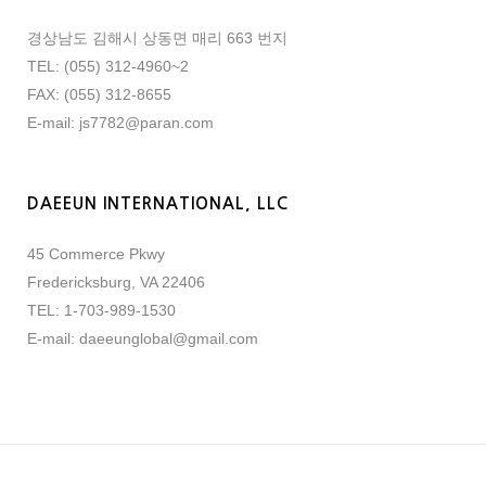
경상남도 김해시 상동면 매리 663 번지
TEL: (055) 312-4960~2
FAX: (055) 312-8655
E-mail: js7782@paran.com
DAEEUN INTERNATIONAL, LLC
45 Commerce Pkwy
Fredericksburg, VA 22406
TEL: 1-703-989-1530
E-mail: daeeunglobal@gmail.com